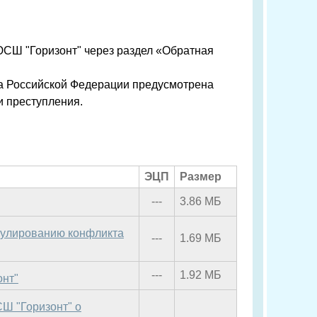
ЮСШ "Горизонт" через раздел «Обратная
са Российской Федерации предусмотрена
и преступления.
ЭЦП
Размер
---
3.86 МБ
гулированию конфликта
---
1.69 МБ
---
1.92 МБ
онт"
Ш "Горизонт" о