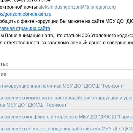
ектронной почты
:
aleksin.dushgorizont@tularegion.org
p://gorizont.obr-aleksin.ru
общить о факте коррупции Вы можете на сайте МБУ ДО "Д
лавная страница сайта
 Ваше внимание на то, что статьей 306 Уголовного кодек
я ответственность за заведомо ложный донос о совершени
нты:
ние
нтикоррупционная политика МБУ ДО "ДЮСШ "Горизонт"
оложение о комиссии по противодействию коррупции и уре
сов МБУ ДО "ДЮСШ "Горизонт"
оложение о конфликте интересов в МБУ ДО "ДЮСШ "Гориз
оложение о порядке сообщения работниками МБУ ДО "ДЮС