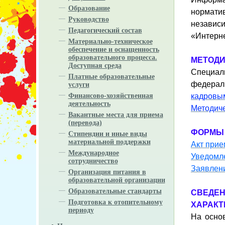
Образование
норматив
Руководство
независ
Педагогический состав
«Интерне
Материально-техническое
обеспечение и оснащенность
образовательного процесса.
МЕТОДИ
Доступная среда
Специал
Платные образовательные
федерал
услуги
кадровым
Финансово-хозяйственная
деятельность
Методиче
Вакантные места для приема
(перевода)
ФОРМЫ 
Стипендии и иные виды
материальной поддержки
Акт прие
Международное
Уведомле
сотрудничество
Заявлени
Организация питания в
образовательной организации
Образовательные стандарты
СВЕДЕН
Подготовка к отопительному
ХАРАКТ
периоду
На осно