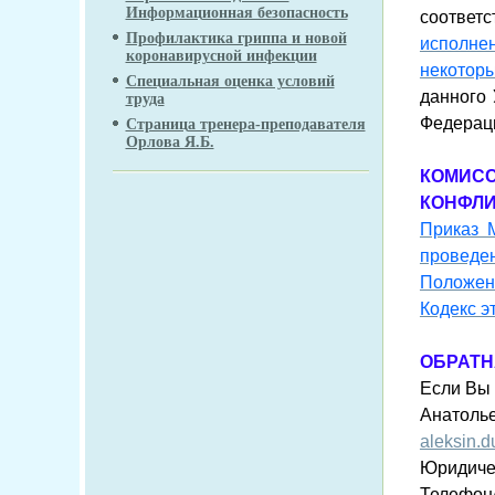
Информационная безопасность
соответ
Профилактика гриппа и новой
исполне
коронавирусной инфекции
некотор
Специальная оценка условий
данного 
труда
Федерац
Страница тренера-преподавателя
Орлова Я.Б.
КОМИС
КОНФЛИ
Приказ 
проведен
Положени
Кодекс э
ОБРАТН
Если Вы 
Анатолье
aleksin.d
Юридичес
Телефон/