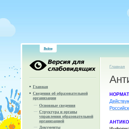
Войти
Вы зд
Главная
Ант
Главная
Сведения об образовательной
НОРМАТ
организации
Действу
Основные сведения
Российс
Структура и органы
управления образовательной
организацией
АНТИКО
Документы
Информа