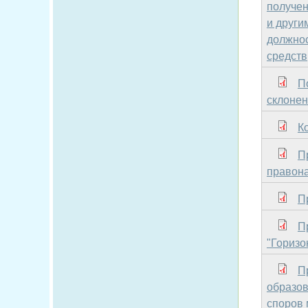
получен
и други
должнос
средств
П
склонен
К
П
правон
П
П
"Горизо
П
образов
споров 