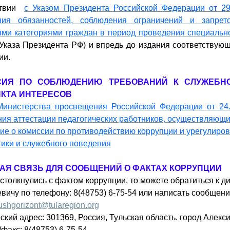
ствии
с Указом Президента Российской Федерации от 2
ния обязанностей, соблюдения ограничений и запрет
ыми категориями граждан в период проведения специальн
Указа Президента РФ) и впредь до издания соответствую
ии.
СИЯ ПО СОБЛЮДЕНИЮ ТРЕБОВАНИЙ К СЛУЖЕБН
КТА ИНТЕРЕСОВ
Министерства просвещения Российской Федерации от 24
ия аттестации педагогических работников, осуществляющи
е о комиссии по противодействию коррупции и урегулиро
тики и служебного поведения
АЯ СВЯЗЬ ДЛЯ СООБЩЕНИЙ О ФАКТАХ КОРРУПЦИИ
столкнулись с фактом коррупции, то можете обратиться к 
вичу по телефону: 8(48753) 6-75-54 или написать сообщени
ushgorizont@tularegion.org
кий адрес: 301369, Россия, Тульская область. город Алекси
факс: 8(48753) 6-75-54