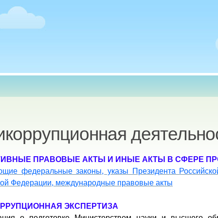
есь
икоррупционная деятельно
ИВНЫЕ ПРАВОВЫЕ АКТЫ И ИНЫЕ АКТЫ В СФЕРЕ П
ющие федеральные законы, указы Президента Российско
кой Федерации, международные правовые акты
РРУПЦИОННАЯ ЭКСПЕРТИЗА
ция о подготовке Министерством науки и высшего об