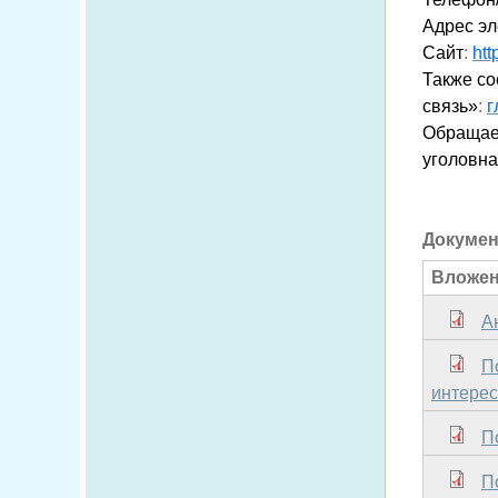
Адрес эл
Сайт
:
htt
Также со
связь»
:
г
Обращаем
уголовна
Докуме
Вложе
А
П
интере
П
П