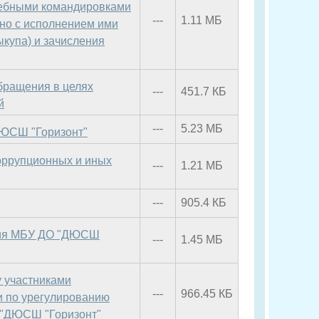
жебными командировками
---
1.11 МБ
но с исполнением ими
ыкупа) и зачисления
бращения в целях
---
451.7 КБ
й
---
5.23 МБ
ДЮСШ "Горизонт"
коррупционных и иных
---
1.21 МБ
---
905.4 КБ
ения МБУ ДО "ДЮСШ
---
1.45 МБ
у участниками
---
966.45 КБ
и по урегулированию
 "ДЮСШ "Горизонт"