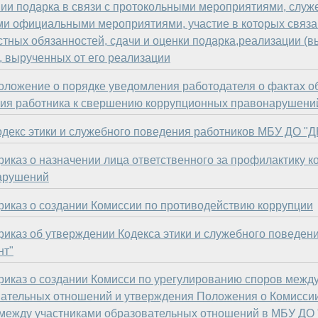
ии подарка в связи с протокольными мероприятиями, слу
ми официальными мероприятиями, участие в которых связа
тных обязанностей, сдачи и оценки подарка,реализации (в
, вырученных от его реализации
оложение о порядке уведомления работодателя о фактах о
ия работника к свершению коррупционных правонарушени
одекс этики и служебного поведения работников МБУ ДО "
риказ о назначении лица ответственного за профилактику 
арушений
риказ о создании Комиссии по противодействию коррупции
риказ об утверждении Кодекса этики и служебного повед
нт"
риказ о создании Комисси по урегулированию споров межд
ательных отношений и утверждения Положения о Комисси
между участниками образовательных отношений в МБУ ДО