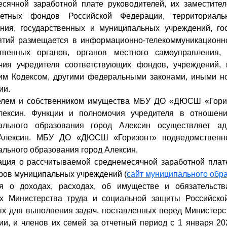
есячной заработной плате руководителей, их заместите
етных фондов Российской Федерации, территориаль
ания, государственных и муниципальных учреждений, г
ятий размещается в информационно-телекоммуникационн
ственных органов, органов местного самоуправления
чия учредителя соответствующих фондов, учреждений, 
им Кодексом, другими федеральными законами, иными н
ии.
елем и собственником имущества МБУ ДО «ДЮСШ «Гориз
лексин. Функции и полномочия учредителя в отнош
ального образования город Алексин осуществляет ад
лексин. МБУ ДО «ДЮСШ «Горизонт» подведомственно
льного образования город Алексин.
ция о рассчитываемой среднемесячной заработной плате
ров муниципальных учреждений (
сайт муниципального обр
я о доходах, расходах, об имуществе и обязательств
х Министерства труда и социальной защиты Российской
ых для выполнения задач, поставленных перед Министерс
и, и членов их семей за отчетный период с 1 января 202