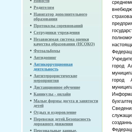
Новости
среднем
Родителям
внебюдж
Навигатор дополнительного
страхов
образования
предпри
Протоколы соревнований
государ
Сотрудники учреждения
полномо
Независимая система оценки
качества образования (НСОКО)
настоящ
Фотоальбомы
Федерац
Антидопинг
Учредит
Антикоррупционная
город А
деятельность
муницип
Антитеррористические
город А
мероприятия
муниципа
Дистанционное обучение
Информа
Каникулы - онлайн
бухгалте
Малые формы досуга и занятости
детей
Сведени
Отдых и оздоровление
служащи
Перевозки детей.Безопасность
созданн
дорожного движения
Федераци
Персональные данные.